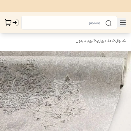
تک وال
/
کاغذ دیواری
/
آلبوم تایفون