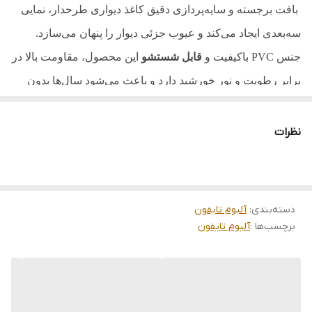
بافت برجسته و سایه‌پردازی دقیق کاغذ دیواری طرحدار، نمایی
قابلیت شست و شو
دارد
سه‌بعدی ایجاد می‌کند و عیوب جزئی دیوار را پنهان می‌سازد.
جنس
PVC
باکیفیت و
قابل شستشو
این محصول، مقاومت بالا در
برابر رطوبت و نور خورشید دارد و باعث می‌شود سال‌ها بدون
تغییر رنگ باقی بماند. نصب آسان،
قیمت مناسب
و امکان
خرید
آنلاین با ارسال سریع
تجربه‌ای راحت و مطمئن برای شما فراهم
نظرات
می‌کند. ترکیب این کاغذ دیواری با مبلمان مدرن، فلزی یا چوبی
جلوه‌ای خاص و صمیمی به محیط می‌بخشد. اگر به دنبال ایجاد
فضایی گرم، شیک و متفاوت هستید که یادآور دیوارهای آجری
دسته‌بندی
:
آلبوم تایفون
طبیعی باشد، کاغذ دیواری طرح آجر بهترین انتخاب برای خانه یا
برچسب‌ها :
آلبوم تایفون
محل کار شماست
.