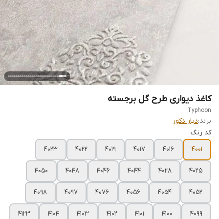
کاغذ دیواری طرح گل برجسته
Typhoon
برند:
دیار دکور
کد رنگ
4023
4022
4019
4017
4016
4001
4050
4048
4046
4044
4028
4025
4098
4097
4076
4056
4054
4052
4123
4104
4103
4102
4101
4100
4099