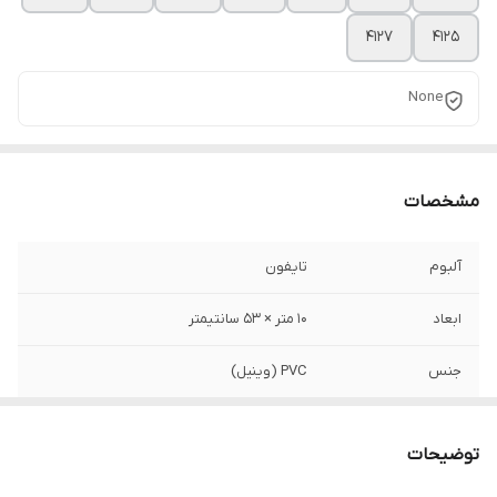
4127
4125
None
مشخصات
آلبوم
تایفون
ابعاد
10 متر × 53 سانتیمتر
جنس
PVC (وینیل)
طرح
گل دار
توضیحات
کاربری
تمامی فضاها