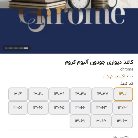
کاغذ دیواری جودون آلبوم کروم
chrome
برند:
اکستریم والز
کد کاغذ
13041
13040
13039
13038
13037
13001
13061
13046
13045
13044
13043
13042
13069
13065
13063
None