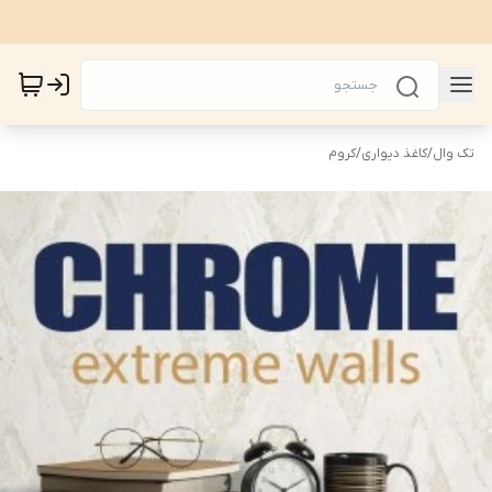
تک وال
/
کاغذ دیواری
/
کروم