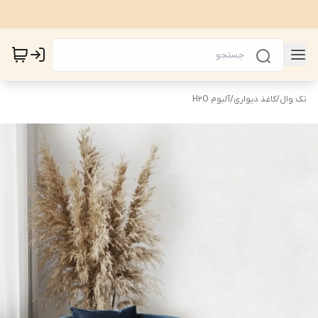
تک وال
/
کاغذ دیواری
/
آلبوم H2O