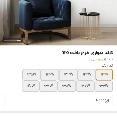
کاغذ دیواری طرح بافت h2o
برند:
اکستریم والز
کد رنگ
935W
934W
933W
932W
931w
940W
939W
938W
937W
936W
None