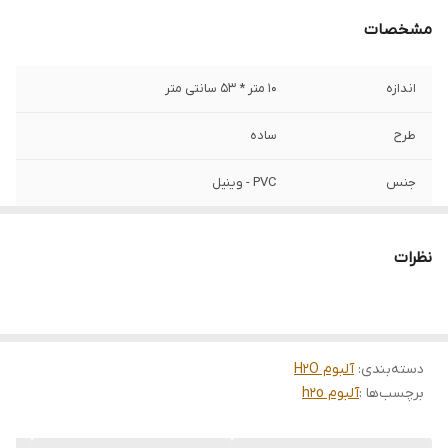
مشخصات
اندازه
10 متر * 53 سانتی متر
طرح
ساده
جنس
PVC - وینیل
آلبوم
H2O
نظرات
قابلیت شست و شو
دارد
کاربری
تمامی فضاها
دسته‌بندی
:
آلبوم H2O
برچسب‌ها :
آلبوم h2o