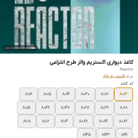
کاغذ دیواری اکستریم والز طرح انتزاعی
Reactor
برند:
اکستریم والز
کد کاغذ
8016
8015
8014
8030
8017
8013
8051
8049
8047
8028
8026
8018
8108
8106
8104
8086
8084
8082
8145
8143
8141