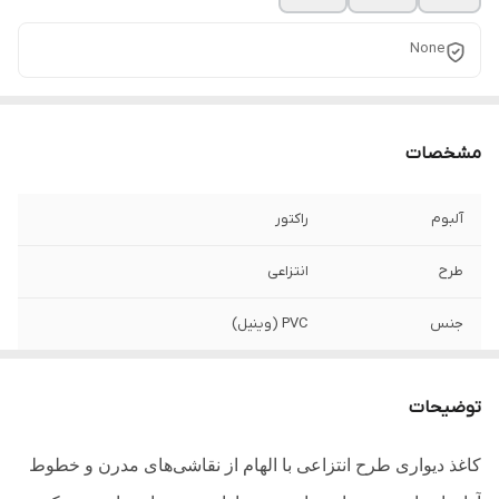
None
مشخصات
آلبوم
راکتور
طرح
انتزاعی
جنس
PVC (وینیل)
قابلیت شست و شو
دارد
توضیحات
کاربری
تمامی فضاها
کاغذ دیواری طرح انتزاعی با الهام از نقاشی‌های مدرن و خطوط
ابعاد
10 متر × 53 سانتیمتر