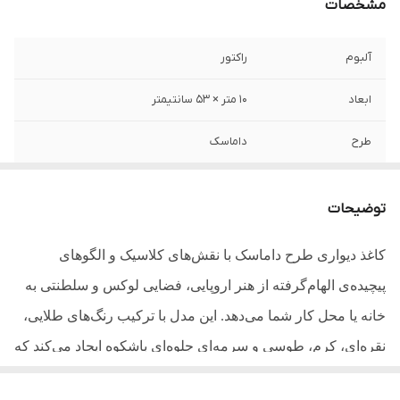
مشخصات
آلبوم
راکتور
ابعاد
10 متر × 53 سانتیمتر
طرح
داماسک
جنس
PVC (وینیل)
توضیحات
قابلیت شست و شو
دارد
کاغذ دیواری طرح داماسک با نقش‌های کلاسیک و الگوهای
کاربری
تمامی فضاها
پیچیده‌ی الهام‌گرفته از هنر اروپایی، فضایی لوکس و سلطنتی به
خانه یا محل کار شما می‌دهد. این مدل با ترکیب رنگ‌های طلایی،
نقره‌ای، کرم، طوسی و سرمه‌ای جلوه‌ای باشکوه ایجاد می‌کند که
برای سالن پذیرایی، اتاق نشیمن، فضای پذیرایی هتل یا حتی اتاق