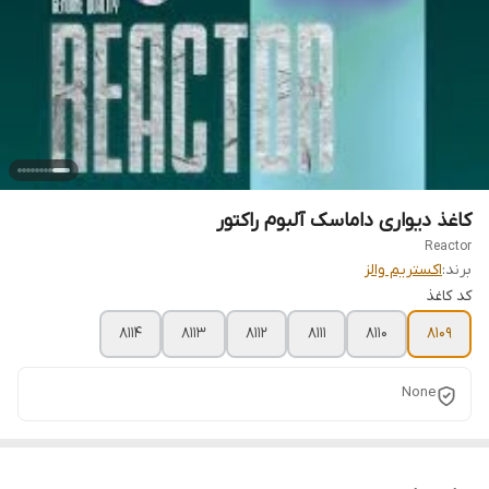
کاغذ دیواری داماسک آلبوم راکتور
Reactor
برند:
اکستریم والز
کد کاغذ
8114
8113
8112
8111
8110
8109
None