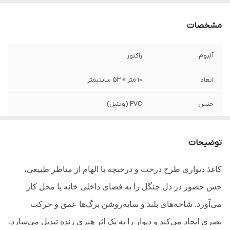
مشخصات
آلبوم
راکتور
ابعاد
10 متر × 53 سانتیمتر
جنس
PVC (وینیل)
طرح
درخت و درختچه
توضیحات
قابلیت شست و شو
دارد
کاغذ دیواری طرح درخت و درختچه با الهام از مناظر طبیعی،
کاربری
تمامی فضاها
حس حضور در دل جنگل را به فضای داخلی خانه یا محل کار
می‌آورد. شاخه‌های بلند و سایه‌روشن برگ‌ها عمق و حرکت
بصری ایجاد می‌کند و دیوار را به یک اثر هنری زنده تبدیل می‌سازد.