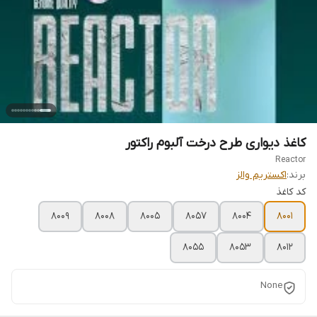
کاغذ دیواری طرح درخت آلبوم راکتور
Reactor
برند:
اکستریم والز
کد کاغذ
8009
8008
8005
8057
8004
8001
8055
8053
8012
None