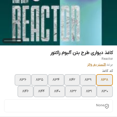
کاغذ دیواری طرح بتن آلبوم راکتور
Reactor
برند:
اکستریم والز
کد کاغذ
8136
8135
8134
8142
8139
8138
8146
8144
8140
8132
8131
8130
None