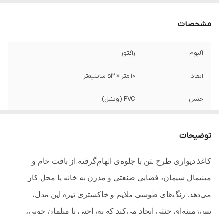
مشخصات
آلبوم
راکتور
ابعاد
10 متر × 53 سانتیمتر
جنس
PVC (وینیل)
طرح
بتن
توضیحات
قابلیت شست و شو
دارد
کاغذ دیواری طرح بتن با جلوه‌ی الهام‌گرفته از بافت خام و
کاربری
تمامی فضاها
مینیمال سیمان، فضایی صنعتی و مدرن به خانه یا محل کار
می‌دهد. رنگ‌های طوسی ملایم و خاکستری تیره این مدل،
پس‌زمینه‌ای خنثی ایجاد می‌کند که به‌راحتی با مبلمان چوبی،