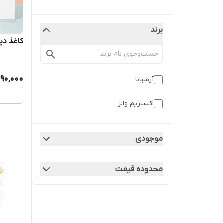
برند
کاغذ دی
590,000
آرشیانا
اکستریم والز
موجودی
محدوده قیمت