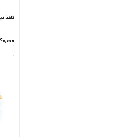
کاغذ دیو
440,000