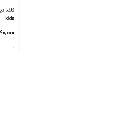
کاغذ دی
kids
440,000