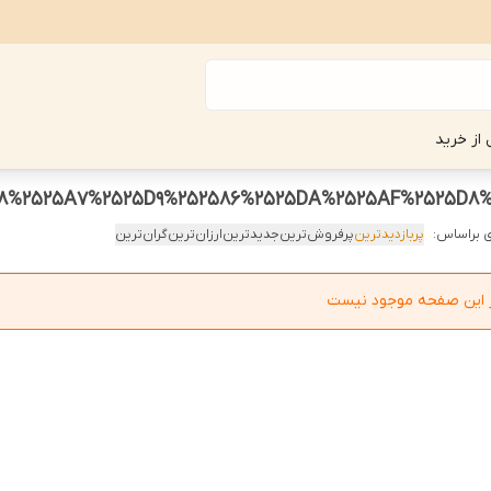
 از خرید
D8%2525A7%2525D9%252586%2525DA%2525AF%2525D8%
 براساس:
پربازدیدترین
پرفروش‌ترین
جدیدترین
ارزان‌ترین
گران‌ترین
در این صفحه موجود نیست