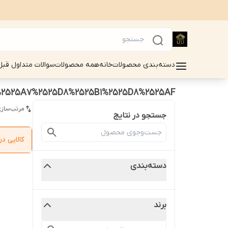
دسته‌بندی محصولات
خانه
همه محصولات
سوالات متداول قبل
2525A7%2525D8%2525B1%2525D8%2525AF
مرتب‌سازی
جستجو در نتایج
کالایی 
دسته‌بندی
برند