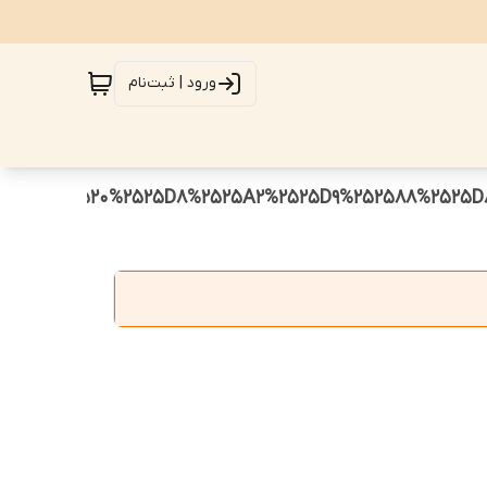
ورود | ثبت‌نام
2585%252520%2525D8%2525A2%2525D9%252588%2525