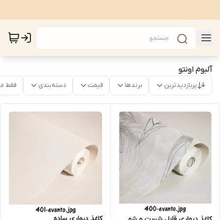
آلبوم اونتو
پربازدیدترین
برندها
قیمت
دسته‌بندی
فقط م
کاغذ دیواری ساده
کاغذ دیواری قابل شست و شو