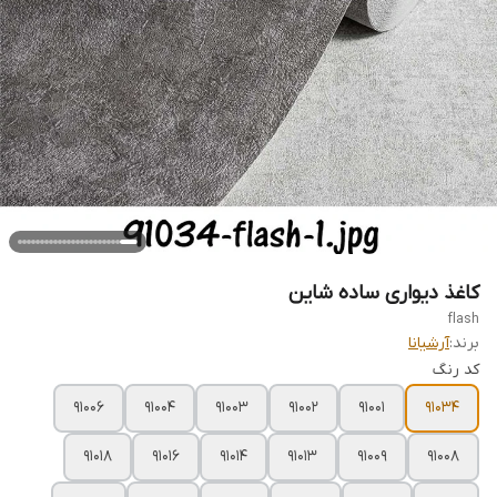
کاغذ دیواری ساده شاین
flash
برند:
آرشیانا
کد رنگ
91006
91004
91003
91002
91001
91034
91018
91016
91014
91013
91009
91008