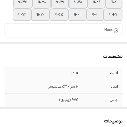
91035
91030
91029
91028
91026
91021
91072
91070
91065
91062
91061
91047
None
مشخصات
آلبوم
فلش
ابعاد
10 متر × 53 سانتیمتر
جنس
PVC (وینیل)
طرح
ساده
توضیحات
کاربری
تمامی فضاها